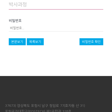
박사과정
비밀번호
본문보기
목록보기
비밀번호 확인
37673) 경상북도 포항시 남구 청암로 77(효자동 산 31)
포항공과대학교(POSTECH) 제2공학관 328호